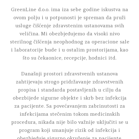
GreenLine d.o.o. ima iza sebe godine iskustva na
ovom polju i u potpunosti je spreman da pruži
usluge čišćenje zdravstenim ustanovama svih
veličina. Mi obezbjeđujemo da visoki nivo
sterilnog čišćenja neophodnog za operacione sale
i laboratorije bude i u ostalim prostorijama, kao
što su čekaonice, recepcije, hodnici itd.
Današnji prostori zdravstvenih ustanova
zahtijevaju strogo pridržavanje zdravstvenih
propisa i standarda postavljenih u cilju da
obezbijede sigurne objekte i skrb bez infekcija
za pacijente. Sa povećavanjem zabrinutosti za
infekcijama stečenim tokom medicinskih
procedura, nikada nije bilo važnije uključiti se u
program koji smanjuje rizik od infekcija i
obezbjeđuje sigurno okruženje za pacijente.