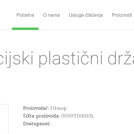
Početna
O nama
Usluge čišćenja
Proizvodi
ijski plastični d
Proizvođač:
Filmop
Šifra proizvoda:
0000TD0010L
Dostupnost: