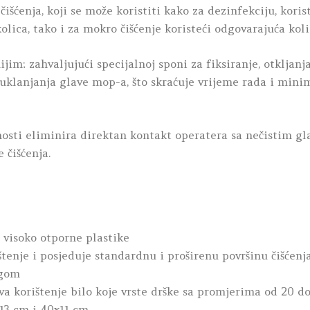
šćenja, koji se može koristiti kako za dezinfekciju, koris
lica, tako i za mokro čišćenje koristeći odgovarajuća koli
ijim: zahvaljujući specijalnoj sponi za fiksiranje, otkljan
 uklanjanja glave mop-a, što skraćuje vrijeme rada i minim
nosti eliminira direktan kontakt operatera sa nečistim g
 čišćenja.
 visoko otporne plastike
tenje i posjeduje standardnu i proširenu površinu čišćenj
ogom
a korištenje bilo koje vrste drške sa promjerima od 20 
13 cm i 40x11 cm