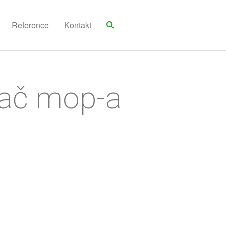
Reference
Kontakt
ržač mop-a