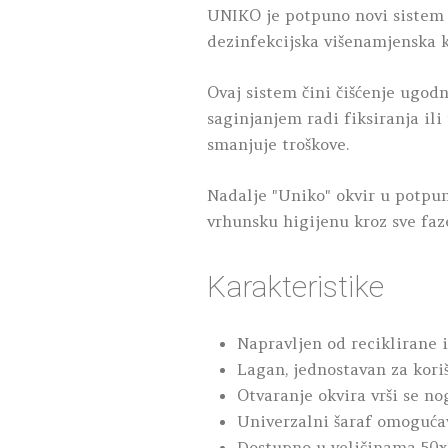
UNIKO je potpuno novi sistem či
dezinfekcijska višenamjenska ko
Ovaj sistem čini čišćenje ugodn
saginjanjem radi fiksiranja ili
smanjuje troškove.
Nadalje "Uniko" okvir u potpu
vrhunsku higijenu kroz sve faze
Karakteristike
Napravljen od reciklirane i
Lagan, jednostavan za koriš
Otvaranje okvira vrši se n
Univerzalni šaraf omogućav
Dostupno u veličinama 50x