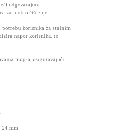
teći odgovarajuća
ca za mokro čišćenje.
ja potrebu korisnika za stalnim
izira napor korisnika, te
lavama mop-a, osiguravajući
a
do 24 mm